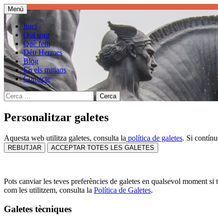
Vés
Menú
al
Descobrim la història de Barcelona seguint 
Caçadors d'Hermes Barcelona
contingut
Inici
conferències.
Qui som
Què fem
Déu Hermes
Blog
En els mitjans
Contacte
Cerca:
Personalitzar galetes
Aquesta web utilitza galetes, consulta la
política de galetes
. Si contín
REBUTJAR
ACCEPTAR TOTES LES GALETES
Pots canviar les teves preferències de galetes en qualsevol moment si to
com les utilitzem, consulta la
Política de Galetes
.
Galetes tècniques