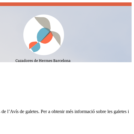
iutat. Realitzem passejos guiats i
 de l’Avís de galetes. Per a obtenir més informació sobre les galetes i