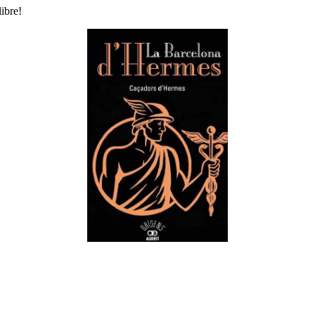
ibre!