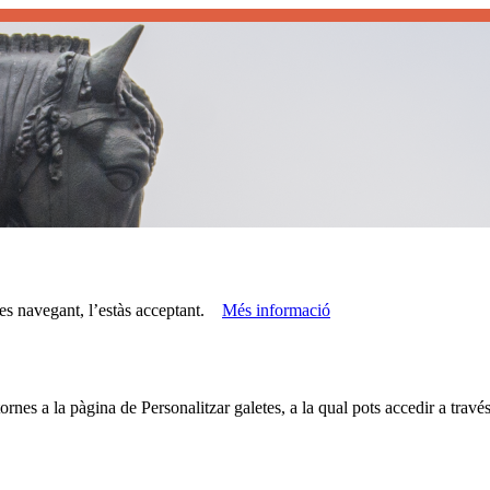
les representacions del déu Hermes per la c
ues navegant, l’estàs acceptant.
Més informació
rnes a la pàgina de Personalitzar galetes, a la qual pots accedir a través