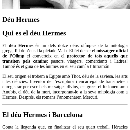
Déu Hermes
Qui es el déu Hermes
El
déu Hermes
és un dels dotze déus olímpics de la mitologia
grega, fill de Zeus i la plèiade Maia. El fet de ser el
missatger oficial
de l’Olimp
el converteix en el
protector de tots aquells que
transiten pels camins
: pastors, viatgers, comerciants i lladres!
També és el guia de les ànimes en el seu camí a l’Inframón.
El seu origen el trobem a Egipte amb Thot, déu de la saviesa, les arts
i les ciències. Inventor de l’escriptura i encarregat de transmetre i
enregistrar per escrit els missatges divins, els grecs el fusionen amb
Anubis, el déu de la mort, incorporant-lo a la seva mitologia com a
Hermes. Després, els romans l’anomenaren Mercuri.
El déu Hermes i Barcelona
Conta la llegenda que, en finalitzar el seu quart treball, Hèracles