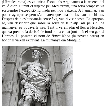
(Hèrcules romà) es va unir a Jàson i els Argonautes a la recerca del
velló d’or. Durant el trajecte pel Mediterrani, una forta tempesta va
sorprendre l’expedició formada per nou vaixells. A l’amainar, van
poder agrupar-se però s’adonaren que una de les naus no hi era.
Després de dies buscant-la sense èxit, van divisar costa. En apropar-
se, van descobrir que sobre la sorra de la platja, als peus d’una
muntanya, es trobava la nau. Tant li va agradar el lloc a Hèracles,
que va prendre la decisió de fundar una ciutat junt amb el seu germà
Hermes. Li posaren el nom de
Barca Nona
(la novena barca) en
honor al vaixell extraviat. La muntanya era Montjuïc.