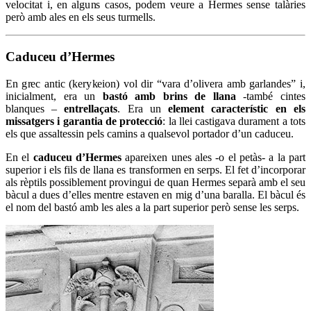
velocitat i, en alguns casos, podem veure a Hermes sense talàries
però amb ales en els seus turmells.
Caduceu d’Hermes
En grec antic (kerykeion) vol dir “vara d’olivera amb garlandes” i,
inicialment, era un
bastó amb brins de llana
-també cintes
blanques –
entrellaçats
. Era un
element característic en els
missatgers i garantia de protecció
: la llei castigava durament a tots
els que assaltessin pels camins a qualsevol portador d’un caduceu.
En el
caduceu d’Hermes
apareixen unes ales -o el petàs- a la part
superior i els fils de llana es transformen en serps. El fet d’incorporar
als rèptils possiblement provingui de quan Hermes separà amb el seu
bàcul a dues d’elles mentre estaven en mig d’una baralla. El bàcul és
el nom del bastó amb les ales a la part superior però sense les serps.