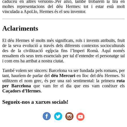
caduceu en altres versions-.Per això, també trobarem la lira en
moltes representacions del déu Hermes: tot i estar està molt
vinculada a Apol.lo, Hermes és el seu inventor.
Aclariments
El déu Hermes té molts més significats, rols i invents atribuïts, fruit
de la seva evolució a través dels diferents contextos socioculturals
des de la civilització egípcia fins l’Imperi Romà. Aquí només
ressaltem els seus trets essencials per tal d’entendre el personatge tal
i com ens ha arribat a nostra ciutat.
També volem ser sincers: Barcelona va ser fundada pels romans, per
tant, hauríem de parlar del
déu Mercuri
en lloc del déu Hermes. Si
utilitzem el nom grec, és per una raó sentimental: la primera
ruta
per Barcelona
que vam fer el dia que ens vam conèixer els
Caçadors d’Hermes
.
Segueix-nos a xarxes socials!