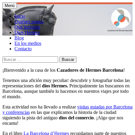
Saltar
Menú
al
Descubrimos la historia de Barcelona
Cazadores de Hermes
contenido
Inicio
siguiendo las representaciones del dios
Quiénes somos
Barcelona
Qué hacemos
Hermes por la ciudad. Realizamos paseos
Dios Hermes
guiados y conferencias.
Blog
En los medios
Contacto
Buscar:
¡Bienvenido a la casa de los
Cazadores de Hermes Barcelona
!
Tenemos una afición muy peculiar: descubrir y fotografiar todas las
representaciones del
dios Hermes
.
Principalmente las buscamos en
Barcelona, aunque también lo hacemos en nuestros viajes por todo
el mundo.
Esta actividad nos ha llevado a realizar
visitas guiadas por Barcelona
y conferencias
en las que explicamos la historia de la ciudad
siguiendo la pista del antiguo
dios del comercio
. ¡Algo que nos
encanta!
En el libro
La Barcelona d’Hermes
recopilamos parte de nuestros